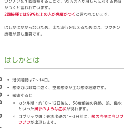
ワクチンを１回接種することで、95％の人が麻しんに対する免疫
がつくと言われています。
2回接種では99%以上の人が免疫がつく
と言われています。
はしかにかからないため、また流行を抑えるためには、ワクチン
接種が最も重要です。
はしかとは
潜伏期間は7～14日。
感染力は非常に強く、空気感染が主な感染経路です。
感染すると
カタル期：約10～12日後に、38度前後の発熱、咳、鼻水
といった
風邪のような症状
が現れます。
コプリック斑：発疹出現の1～3日前に、
頬の内側に白いブ
ツブツ
が出現します。