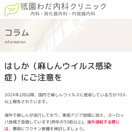
コ
ナ
ン
ビ
テ
ゲ
ン
ー
ツ
シ
コラム
へ
ョ
ス
ン
information
キ
に
ッ
移
プ
動
はしか（麻しんウイルス感染
症）にご注意を
2024年2月以降、国内で麻しんウイルスに感染している方が10人
以上報告されています。
海外で麻しんが流行しており、東南アジア地域に加え、ヨーロッ
パ地域で急増しています(例年の30倍以上)。
海外渡航する際に
は
、事前にワクチン接種を検討しましょう。