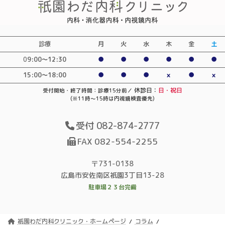
診療
月
火
水
木
金
土
0
9:00〜12:30
●
●
●
●
●
●
15:00～18:00
●
●
●
×
●
×
休診日：
日・祝日
受付開始・終了時間：診療15分前／
(※11時～15時は内視鏡検査優先)
受付 082-874-2777
FAX 082-554-2255
〒731-0138
広島市安佐南区祇園3丁目13-28
駐車場２３台完備
祇園わだ内科クリニック・ホームページ
コラム