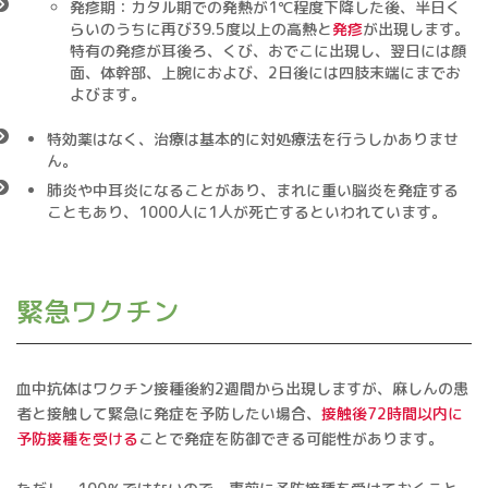
発疹期：カタル期での発熱が1℃程度下降した後、半日く
らいのうちに再び39.5度以上の高熱と
発疹
が出現します。
特有の発疹が耳後ろ、くび、おでこに出現し、翌日には顔
面、体幹部、上腕におよび、2日後には四肢末端にまでお
よびます。
特効薬はなく、治療は基本的に対処療法を行うしかありませ
ん。
肺炎や中耳炎になることがあり、まれに重い脳炎を発症する
こともあり、1000人に1人が死亡するといわれています。
緊急ワクチン
血中抗体はワクチン接種後約2週間から出現しますが、麻しんの患
者と接触して緊急に発症を予防したい場合、
接触後72時間以内に
予防接種を受ける
ことで発症を防御できる可能性があります。