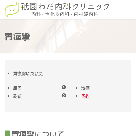
コ
ナ
ン
ビ
テ
ゲ
ン
ー
ツ
シ
へ
ョ
胃痙攣
ス
ン
キ
に
ッ
移
プ
動
胃痙攣について
原因
治療
診断
予約
胃痙攣について