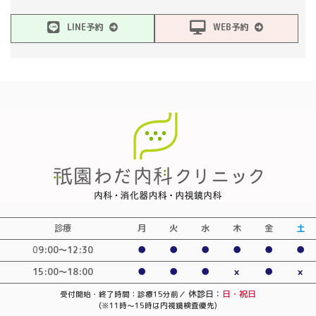
LINE予約
WEB予約
診療
月
火
水
木
金
土
0
9:00〜12:30
●
●
●
●
●
●
15:00～18:00
●
●
●
×
●
×
休診日：
日・祝日
受付開始・終了時間：診療15分前／
(※11時～15時は内視鏡検査優先)