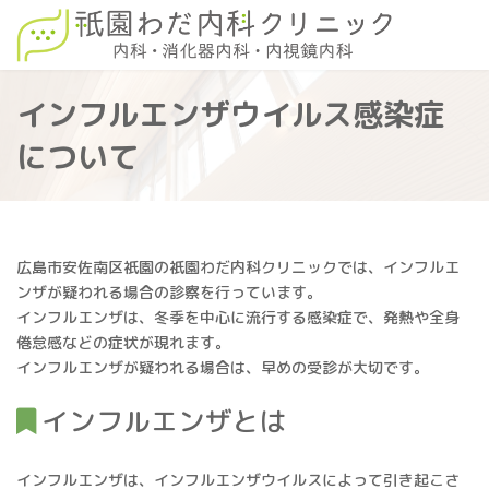
コ
ナ
ン
ビ
テ
ゲ
ン
ー
ツ
シ
インフルエンザウイルス感染症
へ
ョ
ス
ン
について
キ
に
ッ
移
プ
動
広島市安佐南区祇園の祇園わだ内科クリニックでは、インフルエ
ンザが疑われる場合の診察を行っています。
インフルエンザは、冬季を中心に流行する感染症で、発熱や全身
倦怠感などの症状が現れます。
インフルエンザが疑われる場合は、早めの受診が大切です。
インフルエンザとは
インフルエンザは、インフルエンザウイルスによって引き起こさ