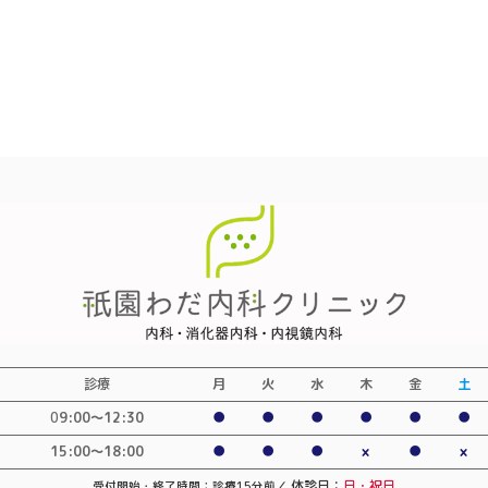
診療
月
火
水
木
金
土
0
9:00〜12:30
●
●
●
●
●
●
15:00～18:00
●
●
●
×
●
×
休診日：
日・祝日
受付開始・終了時間：診療15分前／