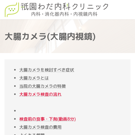
コ
ナ
ン
ビ
テ
ゲ
ン
ー
ツ
シ
へ
ョ
大腸カメラ(大腸内視鏡)
ス
ン
キ
に
ッ
移
プ
動
大腸カメラを検討すべき症状
大腸カメラとは
当院の大腸カメラの特徴
大腸カメラ検査の流れ
検査前の食事・下剤(動画8分)
大腸カメラ検査の費用