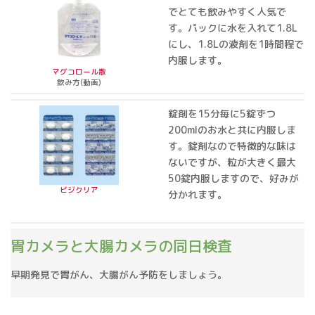
でとても飲みやすく人気で
す。パックに水を入れて1.8L
にし、1.8Lの液剤を1時間程で
内服します。
マグコロール散
飲み方(動画)
錠剤を15分毎に5錠ずつ
200mlのお水と共に内服しま
す。錠剤なので特徴的な味は
ないですが、粒が大きく最大
50錠内服しますので、好みが
ビジクリア
分かれます。
胃カメラと大腸カメラの同日検査
早期発見で胃がん、大腸がん予防をしましょう。