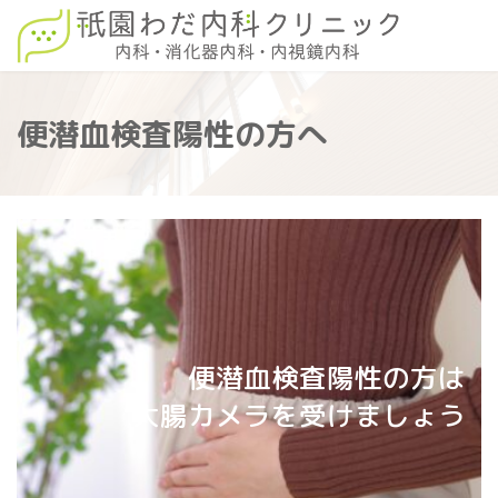
コ
ナ
ン
ビ
テ
ゲ
ン
ー
ツ
シ
へ
ョ
便潜血検査陽性の方へ
ス
ン
キ
に
ッ
移
プ
動
便潜血検査陽性の方は
大腸カメラを受けましょう