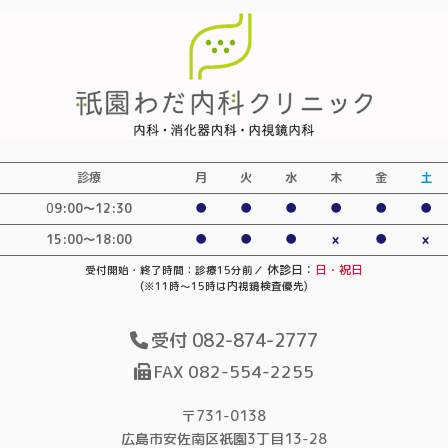
診療
月
火
水
木
金
土
0
9:00〜12:30
●
●
●
●
●
●
15:00～18:00
●
●
●
×
●
×
休診日：
日・祝日
受付開始・終了時間：診療15分前／
(※11時～15時は内視鏡検査優先)
受付 082-874-2777
FAX 082-554-2255
〒731-0138
広島市安佐南区祇園3丁目13-28