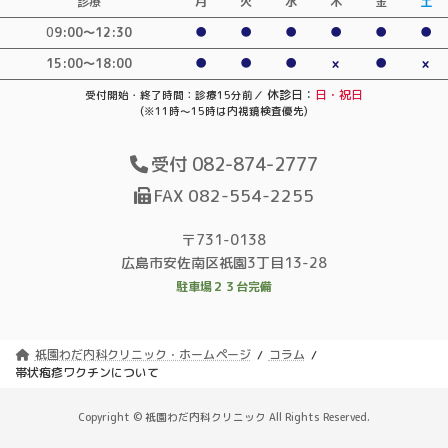
診療
月
火
水
木
金
土
0
9:00〜12:30
●
●
●
●
●
●
15:00～18:00
●
●
●
×
●
×
休診日：
日・祝日
受付開始・終了時間：診療15分前／
(※11時～15時は内視鏡検査優先)
受付 082-874-2777
FAX 082-554-2255
〒731-0138
広島市安佐南区祇園3丁目13-28
駐車場２３台完備
祇園わだ内科クリニック・ホームページ
コラム
帯状疱疹ワクチンについて
Copyright © 祇園わだ内科クリニック All Rights Reserved.