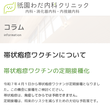
コ
ナ
ン
ビ
テ
ゲ
ン
ー
ツ
シ
コラム
へ
ョ
ス
ン
information
キ
に
ッ
移
プ
動
帯状疱疹ワクチンについて
帯状疱疹ワクチンの定期接種化
令和７年４月１日から帯状疱疹ワクチンが定期接種となりまし
た。この機会に接種をご検討ください。
帯状疱疹は、
発症してからでは予防できません。
定期接種は、将来のリスクを減らすための大切な予防策です。