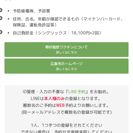
予防接種券、予診票
住所、氏名、年齢が確認できるもの（マイナンバーカード、
保険証、運転免許証等）
自己負担金（シングリックス：18,100円×2回）
帯状疱疹ワクチンについて
詳しくはこちら
広島市ホームページ
詳しくはこちら
ID管理・入力の不要な『
LINE予約
』をお勧め。
LINEは
本人様のみ
の登録となります。
複数名のご予約は
WEB
予約よりお願いします。
(同一メールアドレスで複数名の登録が可能です)
1人、1つずつの登録をされてください
できない場合は、予約せず直接来院してください