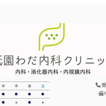
受
水
木
金
土
●
●
●
●
●
×
●
×