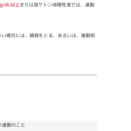
g/dL以上
または尿ケトン体陽性者では、運動
多い場合には、補食をとる、あるいは、運動前
う運動のこと