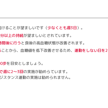
続けることが望ましいです（
少なくとも週3日
）。
0分以上の持続
が望ましいとされています。
時間後に行う
と食後の高血糖状態が改善されます。
る
ことから、血糖値を低下改善させるため、
運動をしない日を
00歩
を目安としましょう。
で週に2～3回
の実施が勧めらています。
ジスタンス運動の実施は勧められません。