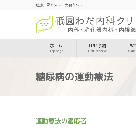
コ
ナ
健診、胃カメラ、大腸カメラ
ン
ビ
テ
ゲ
ン
ー
ツ
シ
へ
ョ
ス
ン
ホーム
LINE予約
W
Top page
LINE reserve
Onlin
キ
に
ッ
移
プ
動
糖尿病の運動療法
運動療法の適応者