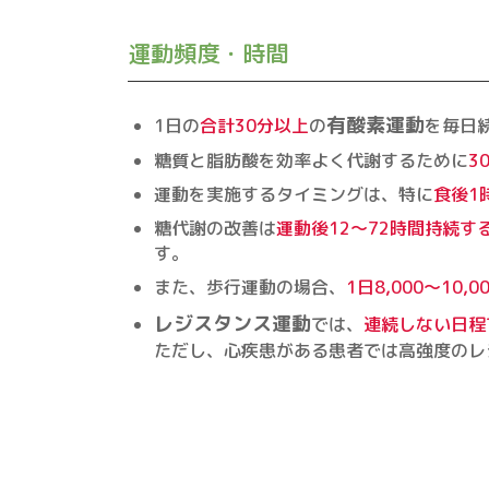
運動頻度・時間
有酸素運動
1日の
合計30分以上
の
を毎日
糖質と脂肪酸を効率よく代謝するために
3
運動を実施するタイミングは、特に
食後1
糖代謝の改善は
運動後12～72時間持続す
す。
また、歩行運動の場合、
1日8,000～10,0
レジスタンス運動
では、
連続しない日程
ただし、心疾患がある患者では高強度のレ