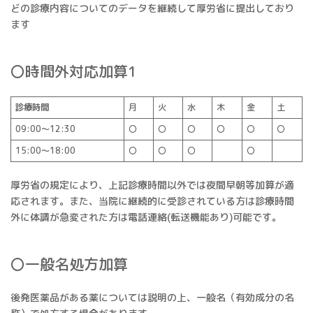
どの診療内容についてのデータを継続して厚労省に提出しており
ます
〇時間外対応加算1
診療時間
月
火
水
木
金
土
09:00～12:30
〇
〇
〇
〇
〇
〇
15:00～18:00
〇
〇
〇
〇
厚労省の規定により、上記診療時間以外では夜間早朝等加算が適
応されます。また、当院に継続的に受診されている方は診療時間
外に体調が急変された方は電話連絡(転送機能あり)可能です。
〇一般名処方加算
後発医薬品がある薬については説明の上、一般名（有効成分の名