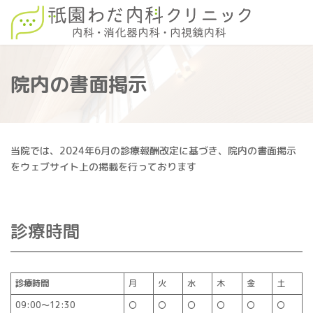
コ
ナ
ン
ビ
テ
ゲ
ン
ー
ツ
シ
へ
ョ
院内の書面掲示
ス
ン
キ
に
ッ
移
プ
動
当院では、2024年6月の診療報酬改定に基づき、院内の書面掲示
をウェブサイト上の掲載を行っております
診療時間
診療時間
月
火
水
木
金
土
09:00～12:30
〇
〇
〇
〇
〇
〇