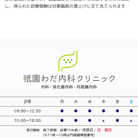
し、得られた診療報酬は対象職員の賃上げに全て充てられます
診療
月
火
水
木
金
土
0
9:00〜12:30
●
●
●
●
●
●
15:00～18:00
●
●
●
×
●
×
休診日：
日・祝日
受付開始・終了時間：診療15分前／
(※11時～15時は内視鏡検査優先)