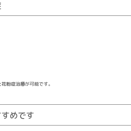
症
。
た花粉症治療
が可能です。
すすめです