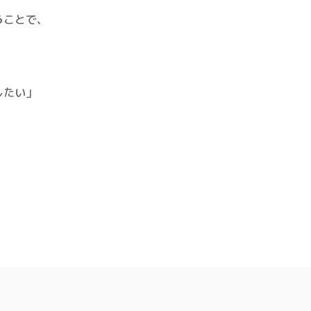
う
ことで、
したい」