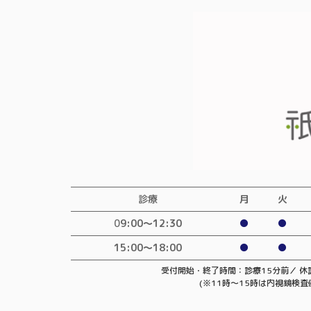
診療
月
火
0
9:00〜12:30
●
●
15:00～18:00
●
●
受付開始・終了時間：診療15分前／
休
(※11時～15時は内視鏡検査