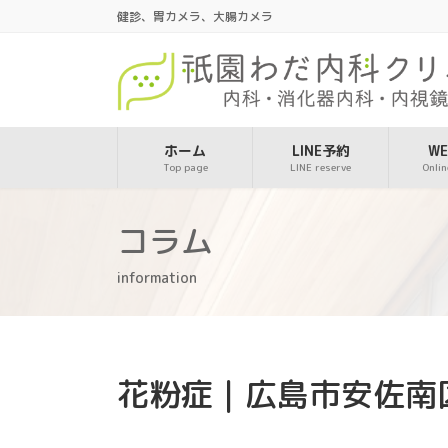
コ
ナ
健診、胃カメラ、大腸カメラ
ン
ビ
テ
ゲ
ン
ー
ツ
シ
へ
ョ
ス
ン
ホーム
LINE予約
W
Top page
LINE reserve
Onlin
キ
に
ッ
移
プ
動
コラム
information
花粉症｜広島市安佐南