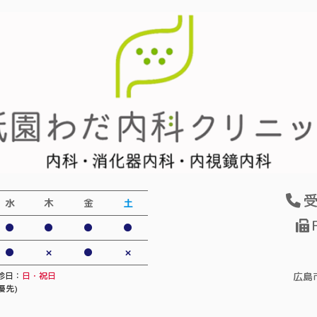
受
水
木
金
土
●
●
●
●
●
×
●
×
広島
診日：
日・祝日
優先)