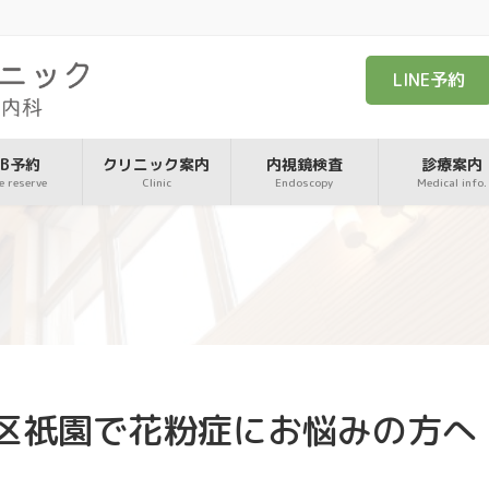
LINE予約
EB予約
クリニック案内
内視鏡検査
診療案内
e reserve
Clinic
Endoscopy
Medical info.
区祇園で花粉症にお悩みの方へ