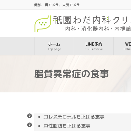
コ
ナ
健診、胃カメラ、大腸カメラ
ン
ビ
テ
ゲ
ン
ー
ツ
シ
へ
ョ
ス
ン
ホーム
LINE予約
W
Top page
LINE reserve
Onlin
キ
に
ッ
移
プ
動
脂質異常症の食事
コレステロールを下げる食事
中性脂肪を下げる食事