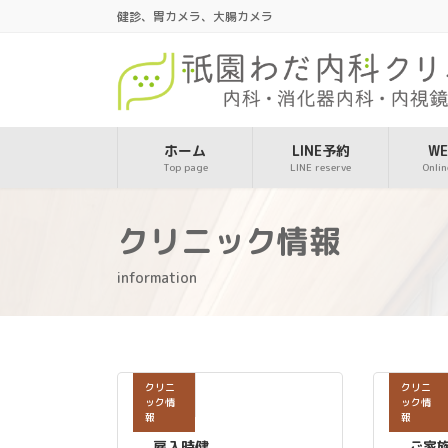
コ
ナ
健診、胃カメラ、大腸カメラ
ン
ビ
テ
ゲ
ン
ー
ツ
シ
へ
ョ
ス
ン
ホーム
LINE予約
W
Top page
LINE reserve
Onlin
キ
に
ッ
移
プ
動
クリニック情報
information
クリニ
クリニ
ック情
ック情
報
報
雇入時健
ご家