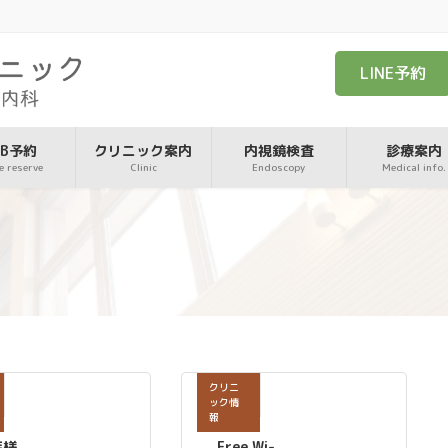
LINE予約
EB予約
クリニック案内
内視鏡検査
診療案内
e reserve
Clinic
Endoscopy
Medical info.
クリニ
ック情
報
族様
Free Wi-