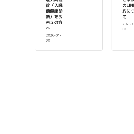
診（入職
のLIN
前健康診
約に
断）をお
て
考えの方
2025-
へ
01
2026-01-
30