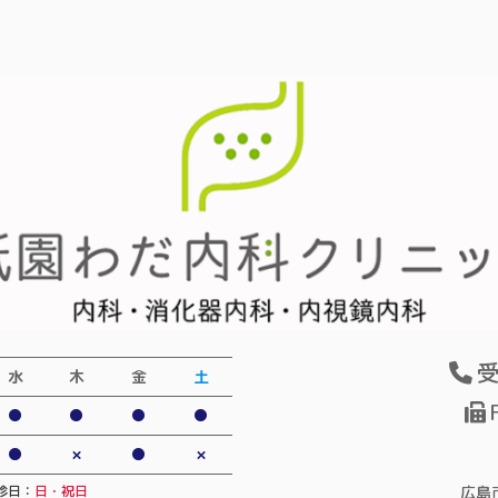
受
水
木
金
土
●
●
●
●
●
×
●
×
広島
診日：
日・祝日