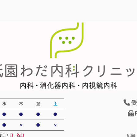
受
水
木
金
土
●
●
●
●
●
×
●
×
広島
診日：
日・祝日