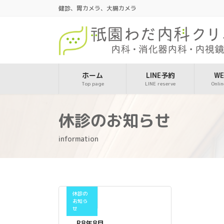
コ
ナ
健診、胃カメラ、大腸カメラ
ン
ビ
テ
ゲ
ン
ー
ツ
シ
へ
ョ
ス
ン
ホーム
LINE予約
W
Top page
LINE reserve
Onlin
キ
に
ッ
移
プ
動
休診のお知らせ
information
休診の
お知ら
せ
R8年8月